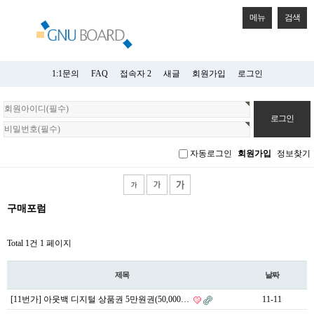
메뉴
검색
1:1문의
FAQ
접속자 2
새글
회원가입
로그인
회
원
로
그
자동로그인
회원가입
정보찾기
인
구매포럼
Total 1건
1 페이지
제목
날짜
[11번가] 아웃백 디지털 상품권 5만원권(50,000…
11-11