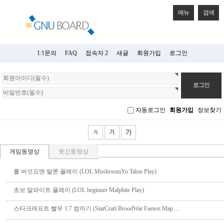
메뉴
검색
1:1문의
FAQ
접속자 2
새글
회원가입
로그인
회
원
로
그
자동로그인
회원가입
정보찾기
인
게임동영상
웃긴동영상
롤 버섯요맨 탈론 플레이 (LOL MushroomYo Talon Play)
초보 말파이트 플레이 (LOL beginner Malphite Play)
스타크래프트 빨무 1:7 컴까기 (StarCraft BroodWar Fastest Map …