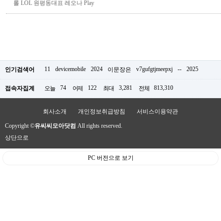
롤 LOL 원평동대표 레오나 Play
11
devicemobile
2024
v7gufgtjmeepxj
--
2025
인기검색어
이문장은
74
122
3,281
813,310
접속자집계
오늘
어제
최대
전체
회사소개
개인정보취급방침
서비스이용약관
Copyright ©
유씨씨모아닷컴
All rights reserved.
상단으로
PC 버전으로 보기